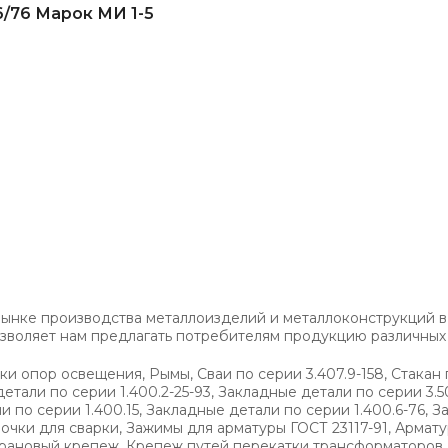
6/76 Марок МИ 1-5
ынке производства металлоизделий и металлоконструкций в
воляет нам предлагать потребителям продукцию различных з
и опор освещения, Рымы, Сваи по серии 3.407.9-158, Стака
тали по серии 1.400.2-25-93, Закладные детали по серии 3.505
по серии 1.400.15, Закладные детали по серии 1.400.6-76, З
чки для сварки, Зажимы для арматуры ГОСТ 23117-91, Армату
рановый крепеж, Крепеж путей перекатки трансформаторов,