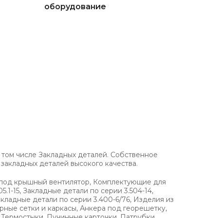
оборудование
 том числе Закладных деталей. Собственное
акладных деталей высокого качества.
н под крышный вентилятор, Комплектующие для
.1-15, Закладные детали по серии 3.504-14,
акладные детали по серии 3.400-6/76, Изделия из
рные сетки и каркасы, Анкера под георешетку,
 Термостыки, Пучинные карточки, Патрубки